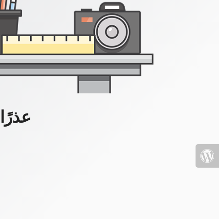
عذرًا